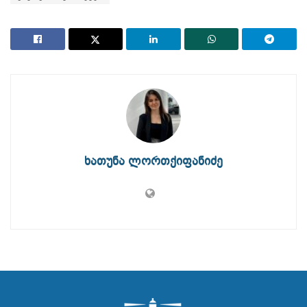
ხათუნა ლორთქიფანიძე