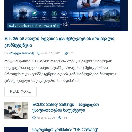
ᲒᲐᲜᲐᲮᲚᲔᲑᲣᲚᲘ ᲠᲔᲒᲣᲚᲐᲪᲘᲔᲑᲘ
STCW-ის ახალი რევიზია და მეზღვაურის მომავალი
კომპეტენცია
BY
ᲘᲠᲐᲙᲚᲘ ᲨᲐᲠᲐᲑᲘᲫᲔ
ᲛᲐᲘᲡᲘ 15, 2026
371
რატომ გახდა STCW-ის რევიზია აუცილებელი? საზღვაო
ინდუსტრია შედის ისეთ ეტაპზე, როდესაც მეზღვაურის
პროფესიული კომპეტენცია აღარ განისაზღვრება მხოლოდ
ტრადიციული ნავიგაციური, საინჟინრო...
DETAILS
READ MORE
ECDIS Safety Settings – ნავიგაციის
უსაფრთხოების საფუძველი
ᲛᲐᲘᲡᲘ 8, 2026
186
საკრუინგო კომპანია “DS Crewing”.