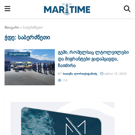
მთავარი
»
საბერძნეთი
ჭდე:
საბერძნეთი
გემი, რომელსაც ლტოლვილები
ᲣᲡᲐᲤᲠᲗᲮᲝᲔᲑᲐ
და მიგრანტები გადაჰყავდა,
ჩაიძირა
BY
ᲮᲐᲗᲣᲜᲐ ᲚᲝᲠᲗᲥᲘᲤᲐᲜᲘᲫᲔ
ᲘᲕᲜᲘᲡᲘ 15, 2023
113