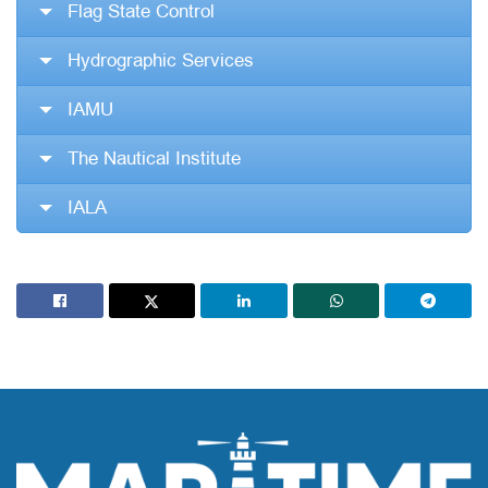
Flag State Control
Hydrographic Services
IAMU
The Nautical Institute
IALA