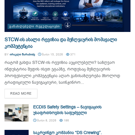
ᲒᲐᲜᲐᲮᲚᲔᲑᲣᲚᲘ ᲠᲔᲒᲣᲚᲐᲪᲘᲔᲑᲘ
STCW-ის ახალი რევიზია და მეზღვაურის მომავალი
კომპეტენცია
BY
ᲘᲠᲐᲙᲚᲘ ᲨᲐᲠᲐᲑᲘᲫᲔ
ᲛᲐᲘᲡᲘ 15, 2026
371
რატომ გახდა STCW-ის რევიზია აუცილებელი? საზღვაო
ინდუსტრია შედის ისეთ ეტაპზე, როდესაც მეზღვაურის
პროფესიული კომპეტენცია აღარ განისაზღვრება მხოლოდ
ტრადიციული ნავიგაციური, საინჟინრო...
DETAILS
READ MORE
ECDIS Safety Settings – ნავიგაციის
უსაფრთხოების საფუძველი
ᲛᲐᲘᲡᲘ 8, 2026
186
საკრუინგო კომპანია “DS Crewing”.