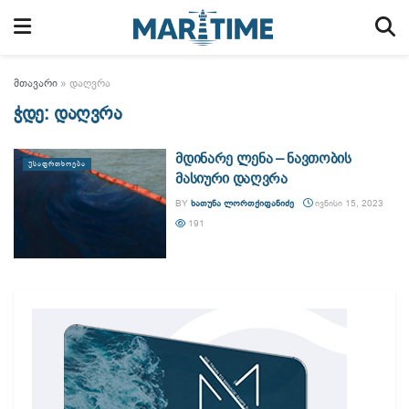
მთავარი
»
დაღვრა
ჭდე:
დაღვრა
მდინარე ლენა – ნავთობის
ᲣᲡᲐᲤᲠᲗᲮᲝᲔᲑᲐ
მასიური დაღვრა
BY
ᲮᲐᲗᲣᲜᲐ ᲚᲝᲠᲗᲥᲘᲤᲐᲜᲘᲫᲔ
ᲘᲕᲜᲘᲡᲘ 15, 2023
191