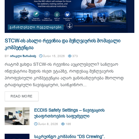
ᲒᲐᲜᲐᲮᲚᲔᲑᲣᲚᲘ ᲠᲔᲒᲣᲚᲐᲪᲘᲔᲑᲘ
STCW-ის ახალი რევიზია და მეზღვაურის მომავალი
კომპეტენცია
BY
ᲘᲠᲐᲙᲚᲘ ᲨᲐᲠᲐᲑᲘᲫᲔ
ᲛᲐᲘᲡᲘ 15, 2026
373
რატომ გახდა STCW-ის რევიზია აუცილებელი? საზღვაო
ინდუსტრია შედის ისეთ ეტაპზე, როდესაც მეზღვაურის
პროფესიული კომპეტენცია აღარ განისაზღვრება მხოლოდ
ტრადიციული ნავიგაციური, საინჟინრო...
DETAILS
READ MORE
ECDIS Safety Settings – ნავიგაციის
უსაფრთხოების საფუძველი
ᲛᲐᲘᲡᲘ 8, 2026
186
საკრუინგო კომპანია “DS Crewing”.