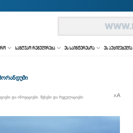
ᲔᲠᲝ
ᲡᲐᲖᲦᲕᲐᲝ ᲠᲔᲒᲣᲚᲘᲠᲔᲑᲐ
ᲔᲡ ᲡᲐᲘᲜᲢᲔᲠᲔᲡᲝᲐ
ᲔᲡ ᲐᲣᲪᲘᲚᲔᲑᲔᲚᲘᲐ
მორანდუმი
A
A
იები და ინოვაციები
,
წესები და რეგულაციები