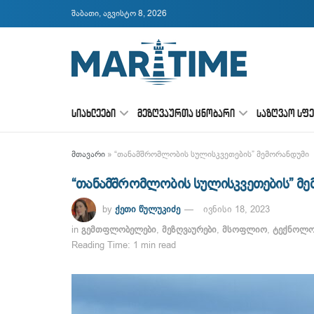
შაბათი, აგვისტო 8, 2026
ᲡᲘᲐᲮᲚᲔᲔᲑᲘ
ᲛᲔᲖᲦᲕᲐᲣᲠᲗᲐ ᲪᲜᲝᲑᲐᲠᲘ
ᲡᲐᲖᲦᲕᲐᲝ ᲡᲤ
მთავარი
»
“თანამშრომლობის სულისკვეთების” მემორანდუმი
“თანამშრომლობის სულისკვეთების” მე
by
ქეთი წულუკიძე
ივნისი 18, 2023
in
გემთფლობელები
,
მეზღვაურები
,
მსოფლიო
,
ტექნოლოგ
Reading Time: 1 min read