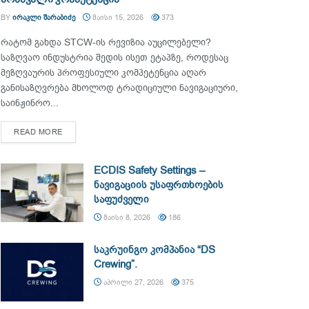
BY
ᲘᲠᲐᲙᲚᲘ ᲨᲐᲠᲐᲑᲘᲫᲔ
ᲛᲐᲘᲡᲘ 15, 2026
373
რატომ გახდა STCW-ის რევიზია აუცილებელი?
საზღვაო ინდუსტრია შედის ისეთ ეტაპზე, როდესაც
მეზღვაურის პროფესიული კომპეტენცია აღარ
განისაზღვრება მხოლოდ ტრადიციული ნავიგაციური,
საინჟინრო...
DETAILS
READ MORE
ECDIS Safety Settings –
ნავიგაციის უსაფრთხოების
საფუძველი
ᲛᲐᲘᲡᲘ 8, 2026
186
საკრუინგო კომპანია “DS
Crewing”.
ᲐᲞᲠᲘᲚᲘ 27, 2026
375