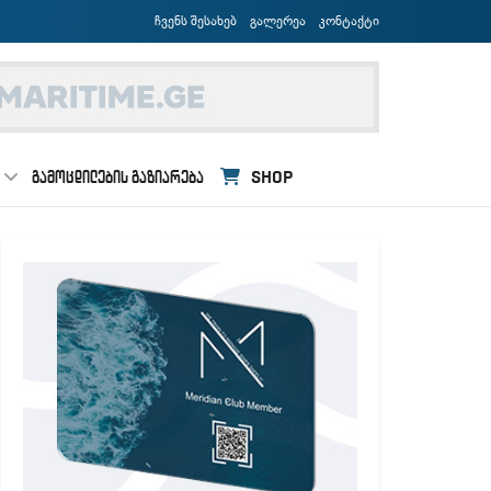
ჩვენს შესახებ
გალერეა
კონტაქტი
ᲒᲐᲛᲝᲪᲓᲘᲚᲔᲑᲘᲡ ᲒᲐᲖᲘᲐᲠᲔᲑᲐ
SHOP