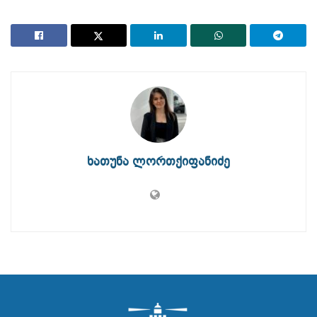
ხათუნა ლორთქიფანიძე