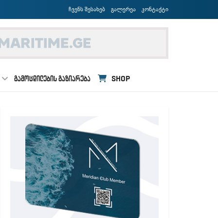
ჩვენს შესახებ
გალერეა
კონტაქტი
ᲒᲐᲛᲝᲪᲓᲘᲚᲔᲑᲘᲡ ᲒᲐᲖᲘᲐᲠᲔᲑᲐ
SHOP