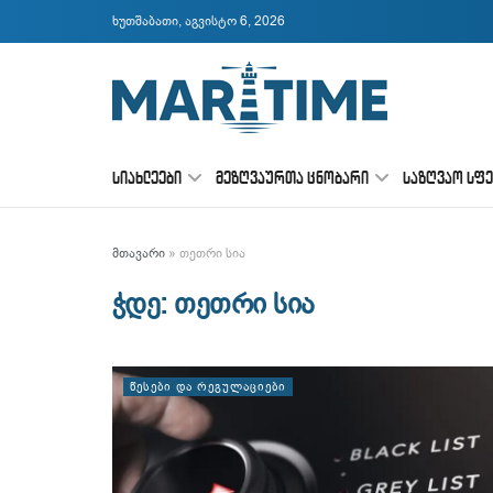
ხუთშაბათი, აგვისტო 6, 2026
ᲡᲘᲐᲮᲚᲔᲔᲑᲘ
ᲛᲔᲖᲦᲕᲐᲣᲠᲗᲐ ᲪᲜᲝᲑᲐᲠᲘ
ᲡᲐᲖᲦᲕᲐᲝ ᲡᲤ
მთავარი
»
თეთრი სია
ჭდე:
თეთრი სია
ᲬᲔᲡᲔᲑᲘ ᲓᲐ ᲠᲔᲒᲣᲚᲐᲪᲘᲔᲑᲘ