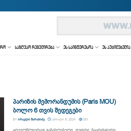
ᲔᲠᲝ
ᲡᲐᲖᲦᲕᲐᲝ ᲠᲔᲒᲣᲚᲘᲠᲔᲑᲐ
ᲔᲡ ᲡᲐᲘᲜᲢᲔᲠᲔᲡᲝᲐ
ᲔᲡ ᲐᲣᲪᲘᲚᲔᲑᲔᲚᲘᲐ
პარიზის მემორანდუმის (Paris MOU)
ბოლო 6 თვის შედეგები
BY
ᲘᲠᲐᲙᲚᲘ ᲨᲐᲠᲐᲑᲘᲫᲔ
ᲐᲞᲠᲘᲚᲘ 9, 2024
281
ყოველწლიურად განახლებული „თეთრი, ნაცრისფერი