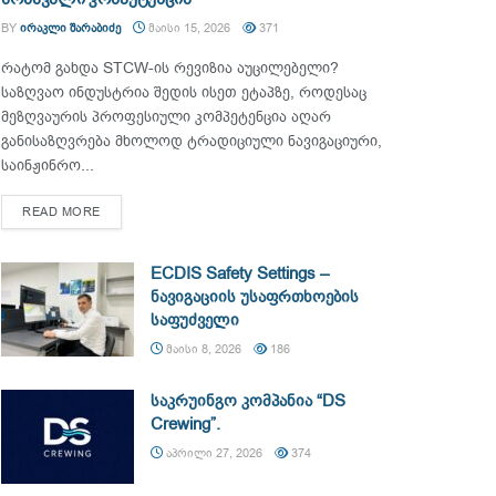
BY
ᲘᲠᲐᲙᲚᲘ ᲨᲐᲠᲐᲑᲘᲫᲔ
ᲛᲐᲘᲡᲘ 15, 2026
371
რატომ გახდა STCW-ის რევიზია აუცილებელი?
საზღვაო ინდუსტრია შედის ისეთ ეტაპზე, როდესაც
მეზღვაურის პროფესიული კომპეტენცია აღარ
განისაზღვრება მხოლოდ ტრადიციული ნავიგაციური,
საინჟინრო...
DETAILS
READ MORE
ECDIS Safety Settings –
ნავიგაციის უსაფრთხოების
საფუძველი
ᲛᲐᲘᲡᲘ 8, 2026
186
საკრუინგო კომპანია “DS
Crewing”.
ᲐᲞᲠᲘᲚᲘ 27, 2026
374