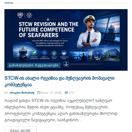
ᲒᲐᲜᲐᲮᲚᲔᲑᲣᲚᲘ ᲠᲔᲒᲣᲚᲐᲪᲘᲔᲑᲘ
STCW-ის ახალი რევიზია და მეზღვაურის მომავალი
კომპეტენცია
BY
ᲘᲠᲐᲙᲚᲘ ᲨᲐᲠᲐᲑᲘᲫᲔ
ᲛᲐᲘᲡᲘ 15, 2026
373
რატომ გახდა STCW-ის რევიზია აუცილებელი? საზღვაო
ინდუსტრია შედის ისეთ ეტაპზე, როდესაც მეზღვაურის
პროფესიული კომპეტენცია აღარ განისაზღვრება მხოლოდ
ტრადიციული ნავიგაციური, საინჟინრო...
DETAILS
READ MORE