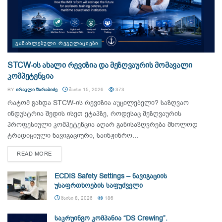
ᲒᲐᲜᲐᲮᲚᲔᲑᲣᲚᲘ ᲠᲔᲒᲣᲚᲐᲪᲘᲔᲑᲘ
STCW-ის ახალი რევიზია და მეზღვაურის მომავალი
კომპეტენცია
BY
ᲘᲠᲐᲙᲚᲘ ᲨᲐᲠᲐᲑᲘᲫᲔ
ᲛᲐᲘᲡᲘ 15, 2026
373
რატომ გახდა STCW-ის რევიზია აუცილებელი? საზღვაო
ინდუსტრია შედის ისეთ ეტაპზე, როდესაც მეზღვაურის
პროფესიული კომპეტენცია აღარ განისაზღვრება მხოლოდ
ტრადიციული ნავიგაციური, საინჟინრო...
DETAILS
READ MORE
ECDIS Safety Settings – ნავიგაციის
უსაფრთხოების საფუძველი
ᲛᲐᲘᲡᲘ 8, 2026
186
საკრუინგო კომპანია “DS Crewing”.