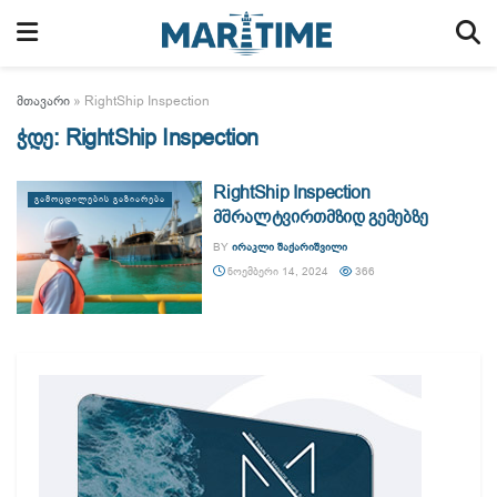
მთავარი
»
RightShip Inspection
ჭდე:
RightShip Inspection
RightShip Inspection
ᲒᲐᲛᲝᲪᲓᲘᲚᲔᲑᲘᲡ ᲒᲐᲖᲘᲐᲠᲔᲑᲐ
მშრალტვირთმზიდ გემებზე
BY
ᲘᲠᲐᲙᲚᲘ ᲨᲐᲥᲐᲠᲘᲨᲕᲘᲚᲘ
ᲜᲝᲔᲛᲑᲔᲠᲘ 14, 2024
366