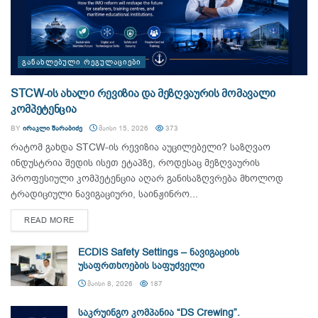
ᲒᲐᲜᲐᲮᲚᲔᲑᲣᲚᲘ ᲠᲔᲒᲣᲚᲐᲪᲘᲔᲑᲘ
STCW-ის ახალი რევიზია და მეზღვაურის მომავალი
კომპეტენცია
BY
ᲘᲠᲐᲙᲚᲘ ᲨᲐᲠᲐᲑᲘᲫᲔ
ᲛᲐᲘᲡᲘ 15, 2026
373
რატომ გახდა STCW-ის რევიზია აუცილებელი? საზღვაო
ინდუსტრია შედის ისეთ ეტაპზე, როდესაც მეზღვაურის
პროფესიული კომპეტენცია აღარ განისაზღვრება მხოლოდ
ტრადიციული ნავიგაციური, საინჟინრო...
DETAILS
READ MORE
ECDIS Safety Settings – ნავიგაციის
უსაფრთხოების საფუძველი
ᲛᲐᲘᲡᲘ 8, 2026
187
საკრუინგო კომპანია “DS Crewing”.