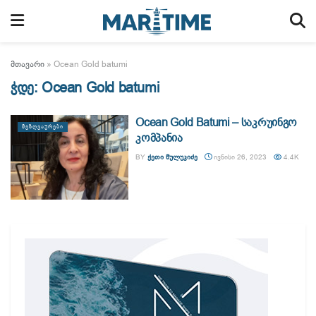
მთავარი
»
Ocean Gold batumi
ჭდე:
Ocean Gold batumi
Ocean Gold Batumi – საკრუინგო
ᲛᲔᲖᲦᲕᲐᲣᲠᲔᲑᲘ
კომპანია
BY
ᲥᲔᲗᲘ ᲬᲣᲚᲣᲙᲘᲫᲔ
ᲘᲕᲜᲘᲡᲘ 26, 2023
4.4K