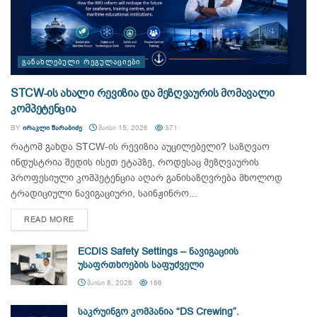
ᲒᲐᲜᲐᲮᲚᲔᲑᲣᲚᲘ ᲠᲔᲒᲣᲚᲐᲪᲘᲔᲑᲘ
STCW-ის ახალი რევიზია და მეზღვაურის მომავალი
კომპეტენცია
BY
ᲘᲠᲐᲙᲚᲘ ᲨᲐᲠᲐᲑᲘᲫᲔ
ᲛᲐᲘᲡᲘ 15, 2026
371
რატომ გახდა STCW-ის რევიზია აუცილებელი? საზღვაო
ინდუსტრია შედის ისეთ ეტაპზე, როდესაც მეზღვაურის
პროფესიული კომპეტენცია აღარ განისაზღვრება მხოლოდ
ტრადიციული ნავიგაციური, საინჟინრო...
DETAILS
READ MORE
ECDIS Safety Settings – ნავიგაციის
უსაფრთხოების საფუძველი
ᲛᲐᲘᲡᲘ 8, 2026
186
საკრუინგო კომპანია “DS Crewing”.