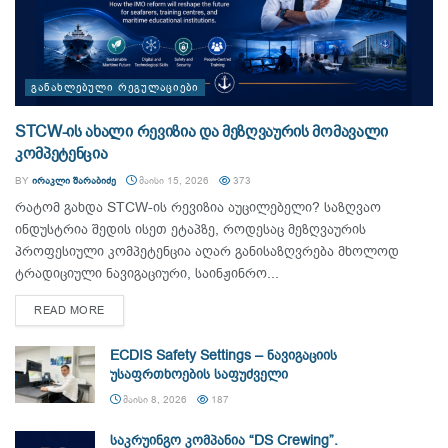
ᲒᲐᲜᲐᲮᲚᲔᲑᲣᲚᲘ ᲠᲔᲒᲣᲚᲐᲪᲘᲔᲑᲘ
STCW-ის ახალი რევიზია და მეზღვაურის მომავალი
კომპეტენცია
BY
ᲘᲠᲐᲙᲚᲘ ᲨᲐᲠᲐᲑᲘᲫᲔ
ᲛᲐᲘᲡᲘ 15, 2026
373
რატომ გახდა STCW-ის რევიზია აუცილებელი? საზღვაო
ინდუსტრია შედის ისეთ ეტაპზე, როდესაც მეზღვაურის
პროფესიული კომპეტენცია აღარ განისაზღვრება მხოლოდ
ტრადიციული ნავიგაციური, საინჟინრო...
DETAILS
READ MORE
ECDIS Safety Settings – ნავიგაციის
უსაფრთხოების საფუძველი
ᲛᲐᲘᲡᲘ 8, 2026
187
საკრუინგო კომპანია “DS Crewing”.