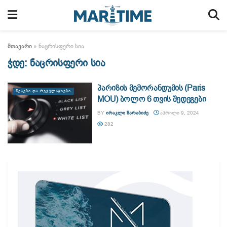
მთავარი
»
ნაცრისფერი სია
ჭდე:
ნაცრისფერი სია
პარიზის მემორანდუმის (Paris
ᲬᲔᲡᲔᲑᲘ ᲓᲐ ᲠᲔᲒᲣᲚᲐᲪᲘᲔᲑᲘ
MOU) ბოლო 6 თვის შედეგები
BY
ᲘᲠᲐᲙᲚᲘ ᲨᲐᲠᲐᲑᲘᲫᲔ
ᲐᲞᲠᲘᲚᲘ 9, 2024
282