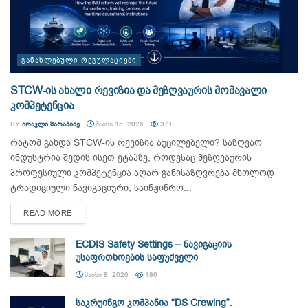
ᲒᲐᲜᲐᲮᲚᲔᲑᲣᲚᲘ ᲠᲔᲒᲣᲚᲐᲪᲘᲔᲑᲘ
STCW-ის ახალი რევიზია და მეზღვაურის მომავალი
კომპეტენცია
BY
ᲘᲠᲐᲙᲚᲘ ᲨᲐᲠᲐᲑᲘᲫᲔ
ᲛᲐᲘᲡᲘ 15, 2026
371
რატომ გახდა STCW-ის რევიზია აუცილებელი? საზღვაო
ინდუსტრია შედის ისეთ ეტაპზე, როდესაც მეზღვაურის
პროფესიული კომპეტენცია აღარ განისაზღვრება მხოლოდ
ტრადიციული ნავიგაციური, საინჟინრო...
DETAILS
READ MORE
ECDIS Safety Settings – ნავიგაციის
უსაფრთხოების საფუძველი
ᲛᲐᲘᲡᲘ 8, 2026
186
საკრუინგო კომპანია “DS Crewing”.