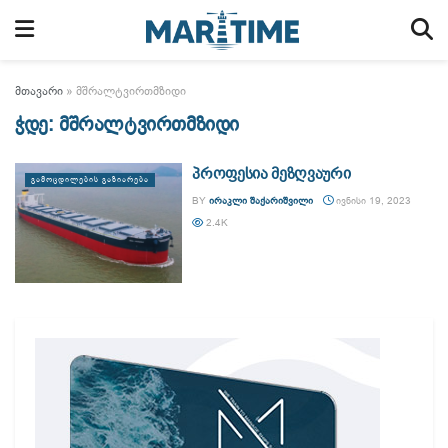
მთავარი
»
მშრალტვირთმზიდი
ჭდე:
მშრალტვირთმზიდი
პროფესია მეზღვაური
ᲒᲐᲛᲝᲪᲓᲘᲚᲔᲑᲘᲡ ᲒᲐᲖᲘᲐᲠᲔᲑᲐ
BY
ᲘᲠᲐᲙᲚᲘ ᲨᲐᲥᲐᲠᲘᲨᲕᲘᲚᲘ
ᲘᲕᲜᲘᲡᲘ 19, 2023
2.4K