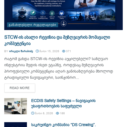
ᲒᲐᲜᲐᲮᲚᲔᲑᲣᲚᲘ ᲠᲔᲒᲣᲚᲐᲪᲘᲔᲑᲘ
STCW-ის ახალი რევიზია და მეზღვაურის მომავალი
კომპეტენცია
BY
ᲘᲠᲐᲙᲚᲘ ᲨᲐᲠᲐᲑᲘᲫᲔ
ᲛᲐᲘᲡᲘ 15, 2026
371
რატომ გახდა STCW-ის რევიზია აუცილებელი? საზღვაო
ინდუსტრია შედის ისეთ ეტაპზე, როდესაც მეზღვაურის
პროფესიული კომპეტენცია აღარ განისაზღვრება მხოლოდ
ტრადიციული ნავიგაციური, საინჟინრო...
DETAILS
READ MORE
ECDIS Safety Settings – ნავიგაციის
უსაფრთხოების საფუძველი
ᲛᲐᲘᲡᲘ 8, 2026
186
საკრუინგო კომპანია “DS Crewing”.