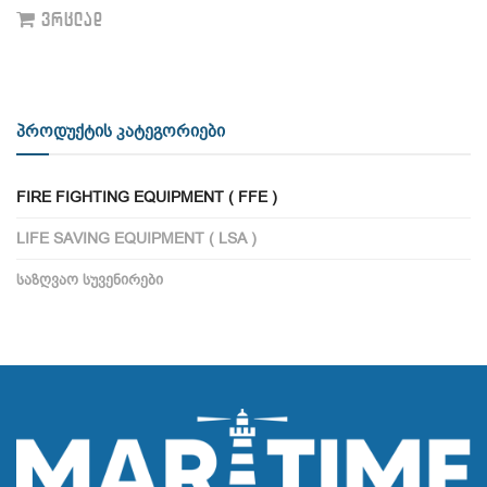
ᲕᲠᲪᲚᲐᲓ
პროდუქტის კატეგორიები
FIRE FIGHTING EQUIPMENT ( FFE )
LIFE SAVING EQUIPMENT ( LSA )
ᲡᲐᲖᲦᲕᲐᲝ ᲡᲣᲕᲔᲜᲘᲠᲔᲑᲘ