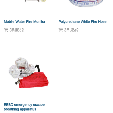
Mobile Water Fire Monitor
Polyurethane White Fire Hose
ᲕᲠᲪᲚᲐᲓ
ᲕᲠᲪᲚᲐᲓ
EEBD emergency escape
breathing apparatus