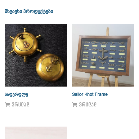
მსგავსი პროდუქტები
საფერფლე
Sailor Knot Frame
ᲕᲠᲪᲚᲐᲓ
ᲕᲠᲪᲚᲐᲓ