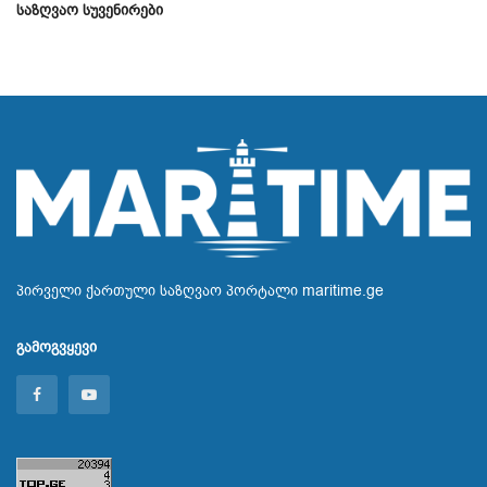
ᲡᲐᲖᲦᲕᲐᲝ ᲡᲣᲕᲔᲜᲘᲠᲔᲑᲘ
პირველი ქართული საზღვაო პორტალი maritime.ge
გამოგვყევი